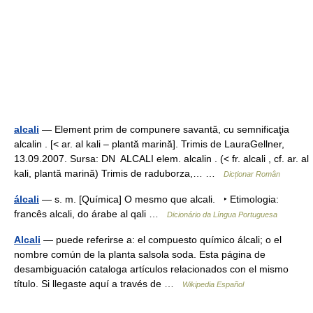
alcali
— Element prim de compunere savantă, cu semnificaţia
alcalin . [< ar. al kali – plantă marină]. Trimis de LauraGellner,
13.09.2007. Sursa: DN ALCALI elem. alcalin . (< fr. alcali , cf. ar. al
kali, plantă marină) Trimis de raduborza,… …
Dicționar Român
álcali
— s. m. [Química] O mesmo que alcali. ‣ Etimologia:
francês alcali, do árabe al qali …
Dicionário da Língua Portuguesa
Alcali
— puede referirse a: el compuesto químico álcali; o el
nombre común de la planta salsola soda. Esta página de
desambiguación cataloga artículos relacionados con el mismo
título. Si llegaste aquí a través de …
Wikipedia Español