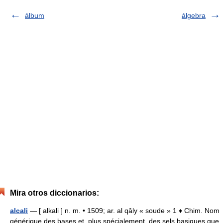
álbum
álgebra
Mira otros diccionarios:
alcali
— [ alkali ] n. m. • 1509; ar. al qâly « soude » 1 ♦ Chim. Nom
générique des bases et, plus spécialement, des sels basiques que