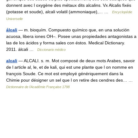
donnent avec l oxygène des métaux dits alcalins. Vx Alcalis fixés
(potasse et soude), alcali volatil (ammoniaque),… …
Encyclopédie
Universelle
álcali
— m. bioquím. Compuesto químico que, en una solución
acuosa, libera iones OH–. Posee unas propiedades antagonistas a
las de los ácidos y forma sales con éstos. Medical Dictionary.
2011. álcali …
Diccionario médico
alcali
— ALCALI. s. m. Mot composé de deux mots Arabes, savoir
de l article al, le, et de kali, qui est une plante que l on nomme en
françois Soude. Ce mot est employé génériquement dans la
Chimie pour désigner un sel que l on retire des cendres des… …
Dictionnaire de l'Académie Française 1798