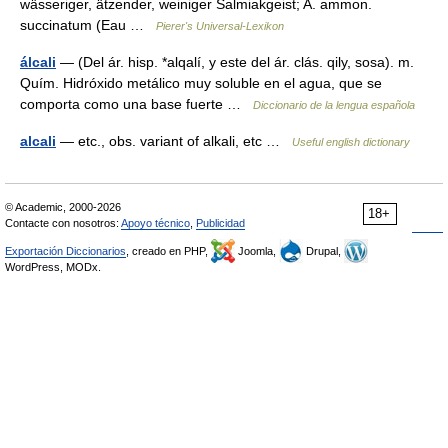
wässeriger, ätzender, weiniger Salmiakgeist; A. ammon.
succinatum (Eau …
Pierer's Universal-Lexikon
álcali
— (Del ár. hisp. *alqalí, y este del ár. clás. qily, sosa). m.
Quím. Hidróxido metálico muy soluble en el agua, que se
comporta como una base fuerte …
Diccionario de la lengua española
alcali
— etc., obs. variant of alkali, etc …
Useful english dictionary
© Academic, 2000-2026
18+
Contacte con nosotros:
Apoyo técnico
,
Publicidad
Exportación Diccionarios
, creado en PHP,
Joomla,
Drupal,
WordPress, MODx.