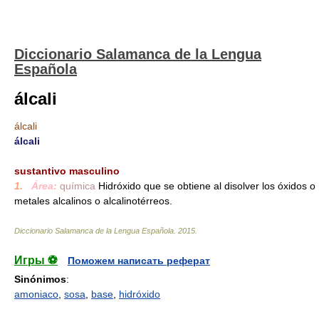
Diccionario Salamanca de la Lengua
Española
álcali
álcali
álcali
_
sustantivo masculino
1.
_
Área:
química
Hidróxido que se obtiene al disolver los óxidos o
metales alcalinos o alcalinotérreos.
Diccionario Salamanca de la Lengua Española
.
2015
.
Игры ⚽
Поможем написать реферат
Sinónimos
:
amoniaco
,
sosa
,
base
,
hidróxido