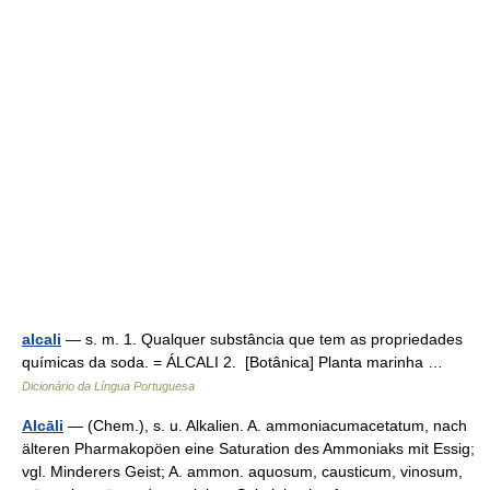
alcali
— s. m. 1. Qualquer substância que tem as propriedades
químicas da soda. = ÁLCALI 2. [Botânica] Planta marinha …
Dicionário da Língua Portuguesa
Alcāli
— (Chem.), s. u. Alkalien. A. ammoniacumacetatum, nach
älteren Pharmakopöen eine Saturation des Ammoniaks mit Essig;
vgl. Minderers Geist; A. ammon. aquosum, causticum, vinosum,